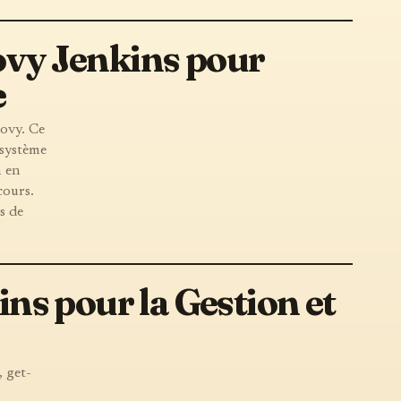
oovy Jenkins pour
e
oovy. Ce
 système
n en
cours.
s de
ns pour la Gestion et
, get-