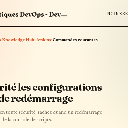
Maîtrisez les outils et bonnes pratiques DevOps - DevOps Knowledge Hub
NGINX
RE
Ops Knowledge Hub
›
Jenkins
›
Commandes courantes
ité les configurations
 de redémarrage
 en toute sécurité, sachez quand un redémarrage
 de la console de scripts.