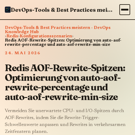
DevOps-Tools & Best Practices meistern - DevOps Knowledge Hub
DevOps-Tools & Best Practices meistern - DevOps
Knowledge Hub
›
Redis
›
Konfigurationsszenarien
›
Redis AOF-Rewrite-Spitzen: Optimierung von auto-aof-
rewrite-percentage und auto-aof-rewrite-min-size
24. MAI 2026
Redis AOF-Rewrite-Spitzen:
Optimierung von auto-aof-
rewrite-percentage und
auto-aof-rewrite-min-size
Vermeiden Sie unerwartete CPU- und I/O-Spitzen durch
AOF-Rewrites, indem Sie die Rewrite-Trigger-
Schwellenwerte anpassen und Rewrites in verkehrsarmen
Zeitfenstern planen.