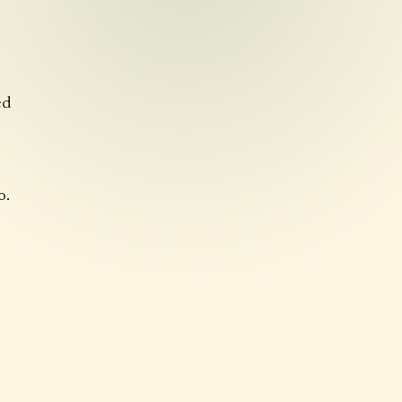
ed
o.