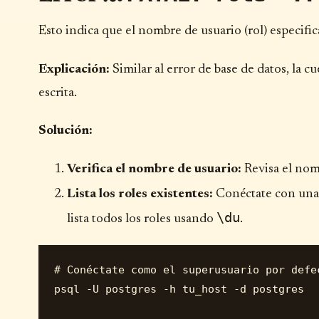
Esto indica que el nombre de usuario (rol) especific
Explicación:
Similar al error de base de datos, la c
escrita.
Solución:
Verifica el nombre de usuario:
Revisa el nom
Lista los roles existentes:
Conéctate con una 
\du
lista todos los roles usando
.
# Conéctate como el superusuario por defec
psql -U postgres -h tu_host -d postgres
