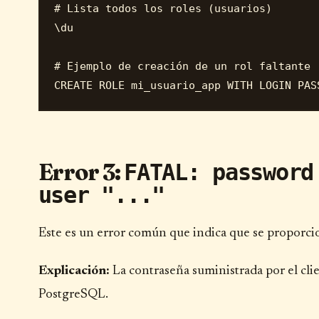
# Lista todos los roles (usuarios)

\du

# Ejemplo de creación de un rol faltante

Error 3:
FATAL: password
user "..."
Este es un error común que indica que se proporcio
Explicación:
La contraseña suministrada por el clie
PostgreSQL.