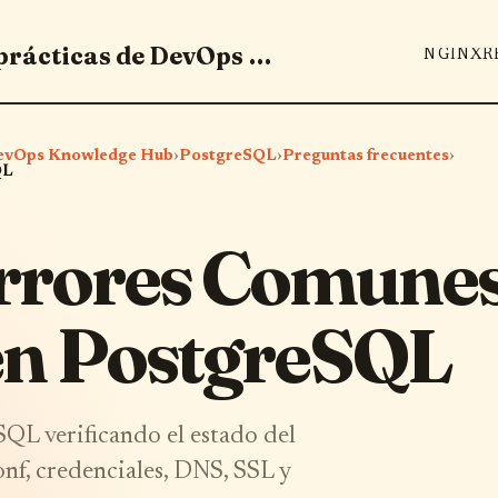
Domina herramientas y mejores prácticas de DevOps - DevOps Knowledge Hub
NGINX
R
 DevOps Knowledge Hub
›
PostgreSQL
›
Preguntas frecuentes
›
QL
Errores Comune
en PostgreSQL
QL verificando el estado del
onf, credenciales, DNS, SSL y