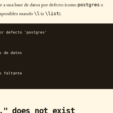
postgres
 a una base de datos por defecto (como
o
\l
\list
 disponibles usando
(o
).
r defecto 'postgres'

 de datos

 faltante

." does not exist