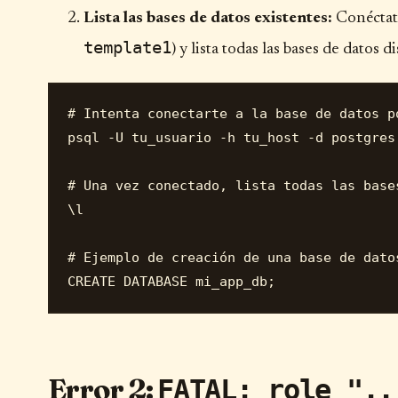
Lista las bases de datos existentes:
Conéctate
template1
) y lista todas las bases de datos
# Intenta conectarte a la base de datos po
psql -U tu_usuario -h tu_host -d postgres

# Una vez conectado, lista todas las bases
\l

# Ejemplo de creación de una base de datos
Error 2:
FATAL: role "..