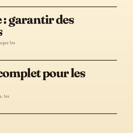
 : garantir des
s
que les
 complet pour les
, les