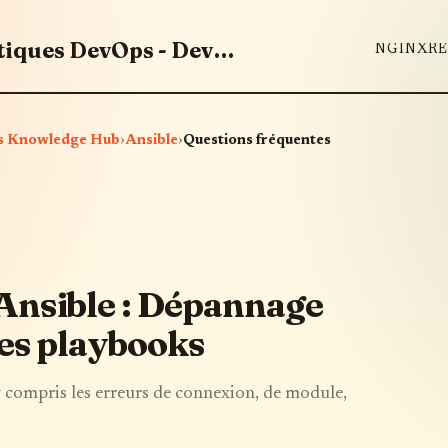
Maîtrisez les outils et bonnes pratiques DevOps - DevOps Knowledge Hub
NGINX
RE
Ops Knowledge Hub
›
Ansible
›
Questions fréquentes
Ansible : Dépannage
des playbooks
 compris les erreurs de connexion, de module,