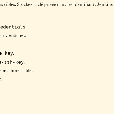
 cibles. Stockez la clé privée dans les identifiants Jenkins
redentials
.
ar vos tâches.
e key
.
e-ssh-key
.
es machines cibles.
t.