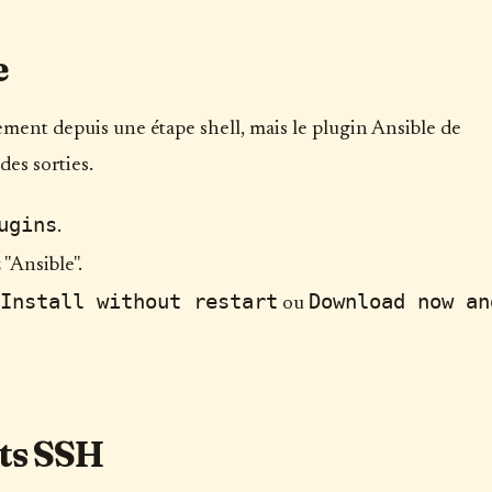
e
ment depuis une étape shell, mais le plugin Ansible de
des sorties.
ugins
.
"Ansible".
Install without restart
Download now an
ou
nts SSH