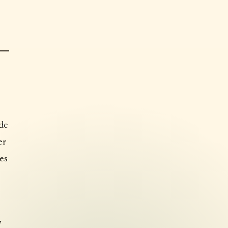
 de
er
es
,