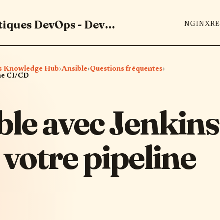
Maîtrisez les outils et bonnes pratiques DevOps - DevOps Knowledge Hub
NGINX
RE
Ops Knowledge Hub
›
Ansible
›
Questions fréquentes
›
ine CI/CD
ble avec Jenkins
 votre pipeline