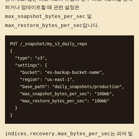
하거나 업데이트할 때 관련 설정은
max_snapshot_bytes_per_sec
및
max_restore_bytes_per_sec
입니다.
PUT /_snapshot/my_s3_daily_repo

{

  "type": "s3",

  "settings": {

    "bucket": "es-backup-bucket-name",

    "region": "us-east-1",

    "base_path": "daily_snapshots/production",

    "max_snapshot_bytes_per_sec": "100mb",

    "max_restore_bytes_per_sec": "100mb"

  }

indices.recovery.max_bytes_per_sec
는 피어 및