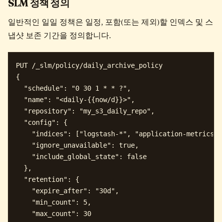
SLM 정책 정의
일반적인 일일 정책은 일정, 포함(또는 제외)할 인덱스 및 스
냅샷 보존 기간을 정의합니다.
PUT /_slm/policy/daily_archive_policy

{

  "schedule": "0 30 1 * * ?", 

  "name": "<daily-{{now/d}}>",

  "repository": "my_s3_daily_repo",

  "config": {

    "indices": ["logstash-*", "application-metrics-*
    "ignore_unavailable": true,

    "include_global_state": false 

  },

  "retention": {

    "expire_after": "30d", 

    "min_count": 5, 

    "max_count": 30 
