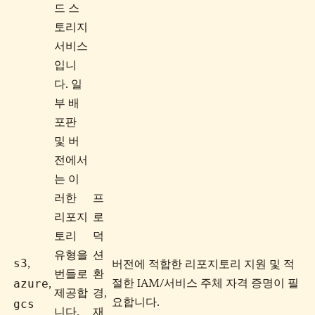
드 스
토리지
서비스
입니
다. 일
부 배
포판
및 버
전에서
는 이
러한
프
리포지
로
토리
덕
유형을
션
s3
,
버전에 적합한 리포지토리 지원 및 적
번들로
환
azure
절한 IAM/서비스 주체 자격 증명이 필
,
제공합
경,
gcs
요합니다.
니다.
재