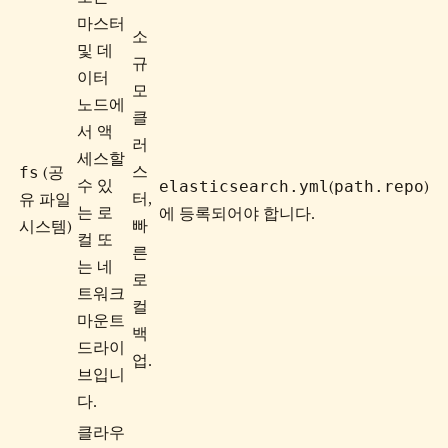
마스터
소
및 데
규
이터
모
노드에
클
서 액
러
세스할
fs
스
(공
elasticsearch.yml
path.repo
수 있
(
)
터,
유 파일
는 로
에 등록되어야 합니다.
빠
시스템)
컬 또
른
는 네
로
트워크
컬
마운트
백
드라이
업.
브입니
다.
클라우