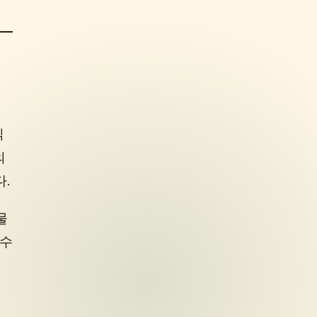
읽
의
.
물
 수