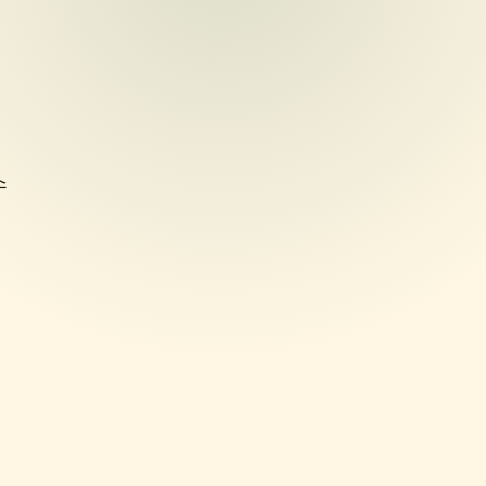
수
이
제