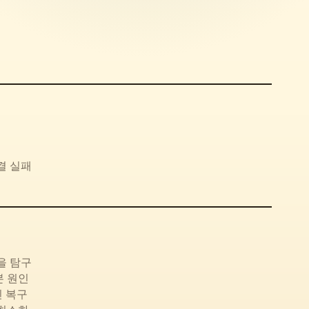
연결 실패
을 탐구
본 원인
인 복구