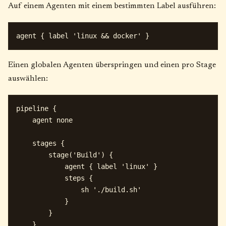
Auf einem Agenten mit einem bestimmten Label ausführen:
Einen globalen Agenten überspringen und einen pro Stage
auswählen:
pipeline {

    agent none

    stages {

        stage('Build') {

            agent { label 'linux' }

            steps {

                sh './build.sh'

            }

        }

    }
