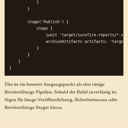
            }

        }

        stage('Publish') {

            steps {

                junit 'target/surefire-reports/*.xml
                archiveArtifacts artifacts: 'target/
            }

        }

    }

Dies ist ein besserer Ausgangspunkt als eine riesige
Bereitstellungs-Pipeline. Sobald der Build zuverlässig ist,
fügen Sie Image-Veröffentlichung, Sicherheitsscans oder
Bereitstellungs-Stages hinzu.