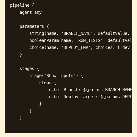
pipeline {

    agent any

    parameters {

        string(name: 'BRANCH_NAME', defaultValue: 'm
        booleanParam(name: 'RUN_TESTS', defaultValue
        choice(name: 'DEPLOY_ENV', choices: ['dev', 
    }

    stages {

        stage('Show Inputs') {

            steps {

                echo "Branch: ${params.BRANCH_NAME}"

                echo "Deploy target: ${params.DEPLOY
            }

        }

    }
