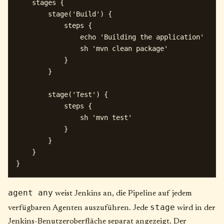
    stages {

        stage('Build') {

            steps {

                echo 'Building the application'

                sh 'mvn clean package'

            }

        }

        stage('Test') {

            steps {

                sh 'mvn test'

            }

        }

    }

agent any
weist Jenkins an, die Pipeline auf jedem
stage
verfügbaren Agenten auszuführen. Jede
wird in der
Jenkins-Benutzeroberfläche separat angezeigt. Der