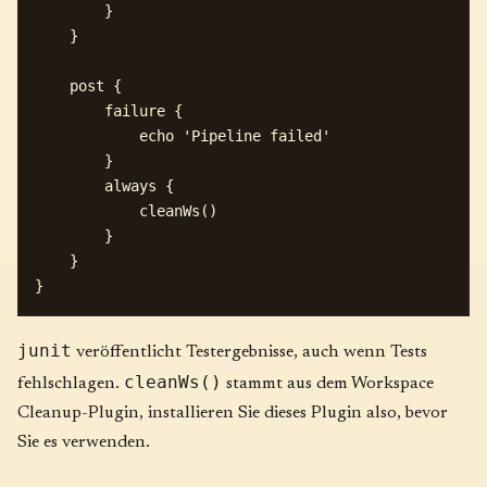
        }

    }

    post {

        failure {

            echo 'Pipeline failed'

        }

        always {

            cleanWs()

        }

    }

junit
veröffentlicht Testergebnisse, auch wenn Tests
cleanWs()
fehlschlagen.
stammt aus dem Workspace
Cleanup-Plugin, installieren Sie dieses Plugin also, bevor
Sie es verwenden.