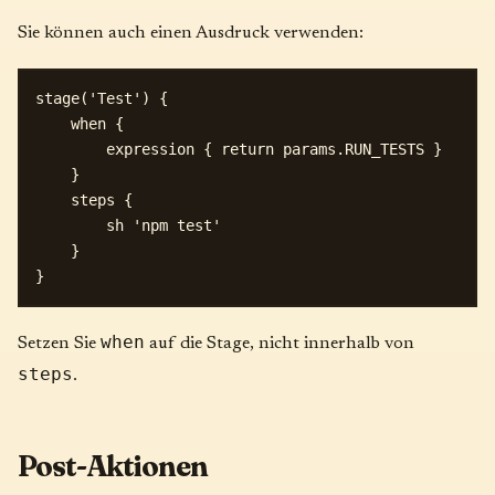
Sie können auch einen Ausdruck verwenden:
stage('Test') {

    when {

        expression { return params.RUN_TESTS }

    }

    steps {

        sh 'npm test'

    }

when
Setzen Sie
auf die Stage, nicht innerhalb von
steps
.
Post-Aktionen