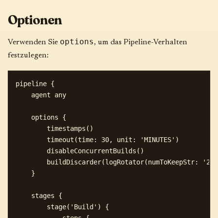
Optionen
options
Verwenden Sie
, um das Pipeline-Verhalten
festzulegen:
pipeline {

    agent any

    options {

        timestamps()

        timeout(time: 30, unit: 'MINUTES')

        disableConcurrentBuilds()

        buildDiscarder(logRotator(numToKeepStr: '20'
    }

    stages {

        stage('Build') {
