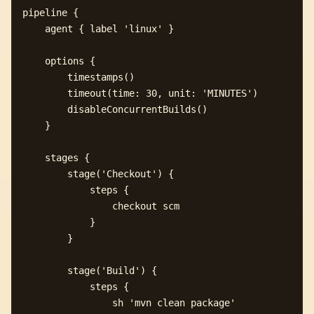
pipeline {

    agent { label 'linux' }

    options {

        timestamps()

        timeout(time: 30, unit: 'MINUTES')

        disableConcurrentBuilds()

    }

    stages {

        stage('Checkout') {

            steps {

                checkout scm

            }

        }

        stage('Build') {

            steps {

                sh 'mvn clean package'
