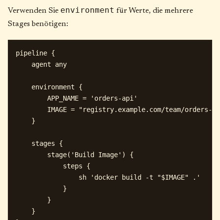
environment
Verwenden Sie
für Werte, die mehrere
Stages benötigen:
pipeline {

    agent any

    environment {

        APP_NAME = 'orders-api'

        IMAGE = "registry.example.com/team/orders-ap
    }

    stages {

        stage('Build Image') {

            steps {

                sh 'docker build -t "$IMAGE" .'

            }

        }

    }
