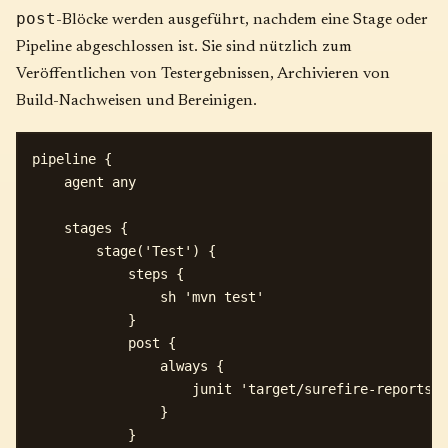
post
-Blöcke werden ausgeführt, nachdem eine Stage oder
Pipeline abgeschlossen ist. Sie sind nützlich zum
Veröffentlichen von Testergebnissen, Archivieren von
Build-Nachweisen und Bereinigen.
pipeline {

    agent any

    stages {

        stage('Test') {

            steps {

                sh 'mvn test'

            }

            post {

                always {

                    junit 'target/surefire-reports/*
                }

            }
