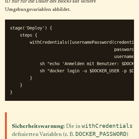
ID
nur für die Dauer des Blocks
auf sichere
Umgebungsvariablen abbildet.
stage('Deploy') {

    steps {

        withCredentials([usernamePassword(credential
                                          passwordVa
                                          usernameVa
            sh "echo 'Anmelden mit Benutzer: $DOCKER
            sh "docker login -u $DOCKER_USER -p $DOC
        }

    }

withCredentials
Sicherheitswarnung:
Die in
DOCKER_PASSWORD
definierten Variablen (z. B.
)