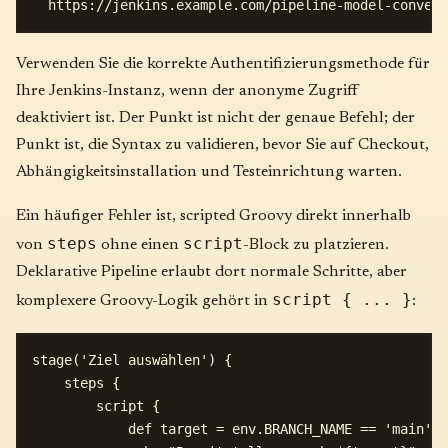
Verwenden Sie die korrekte Authentifizierungsmethode für
Ihre Jenkins-Instanz, wenn der anonyme Zugriff
deaktiviert ist. Der Punkt ist nicht der genaue Befehl; der
Punkt ist, die Syntax zu validieren, bevor Sie auf Checkout,
Abhängigkeitsinstallation und Testeinrichtung warten.
Ein häufiger Fehler ist, scripted Groovy direkt innerhalb
steps
script
von
ohne einen
-Block zu platzieren.
Deklarative Pipeline erlaubt dort normale Schritte, aber
script { ... }
komplexere Groovy-Logik gehört in
:
stage('Ziel auswählen') {

    steps {

        script {

            def target = env.BRANCH_NAME == 'main' ?