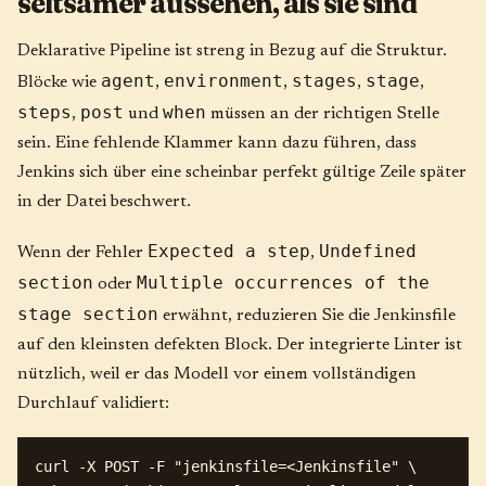
seltsamer aussehen, als sie sind
Deklarative Pipeline ist streng in Bezug auf die Struktur.
agent
environment
stages
stage
Blöcke wie
,
,
,
,
steps
post
when
,
und
müssen an der richtigen Stelle
sein. Eine fehlende Klammer kann dazu führen, dass
Jenkins sich über eine scheinbar perfekt gültige Zeile später
in der Datei beschwert.
Expected a step
Undefined
Wenn der Fehler
,
section
Multiple occurrences of the
oder
stage section
erwähnt, reduzieren Sie die Jenkinsfile
auf den kleinsten defekten Block. Der integrierte Linter ist
nützlich, weil er das Modell vor einem vollständigen
Durchlauf validiert:
curl -X POST -F "jenkinsfile=<Jenkinsfile" \
