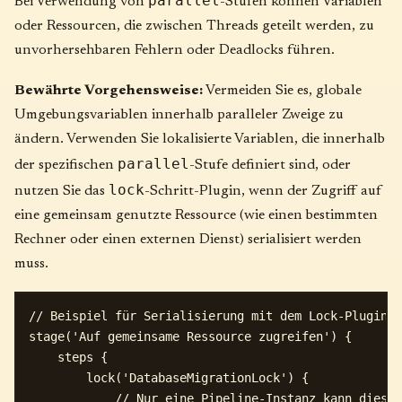
parallel
Bei Verwendung von
-Stufen können Variablen
oder Ressourcen, die zwischen Threads geteilt werden, zu
unvorhersehbaren Fehlern oder Deadlocks führen.
Bewährte Vorgehensweise:
Vermeiden Sie es, globale
Umgebungsvariablen innerhalb paralleler Zweige zu
ändern. Verwenden Sie lokalisierte Variablen, die innerhalb
parallel
der spezifischen
-Stufe definiert sind, oder
lock
nutzen Sie das
-Schritt-Plugin, wenn der Zugriff auf
eine gemeinsam genutzte Ressource (wie einen bestimmten
Rechner oder einen externen Dienst) serialisiert werden
muss.
// Beispiel für Serialisierung mit dem Lock-Plugin

stage('Auf gemeinsame Ressource zugreifen') {

    steps {

        lock('DatabaseMigrationLock') {

            // Nur eine Pipeline-Instanz kann diesen