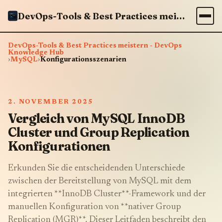
DevOps-Tools & Best Practices meistern - DevOps Knowledge Hub
DevOps-Tools & Best Practices meistern - DevOps
Knowledge Hub
›
MySQL
›
Konfigurationsszenarien
2. NOVEMBER 2025
Vergleich von MySQL InnoDB
Cluster und Group Replication
Konfigurationen
Erkunden Sie die entscheidenden Unterschiede
zwischen der Bereitstellung von MySQL mit dem
integrierten **InnoDB Cluster**-Framework und der
manuellen Konfiguration von **nativer Group
Replication (MGR)**. Dieser Leitfaden beschreibt den