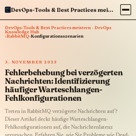
DevOps-Tools & Best Practices meistern - DevOps Knowledge Hub
DevOps-Tools & Best Practices meistern - DevOps
Knowledge Hub
›
RabbitMQ
›
Konfigurationsszenarien
3. NOVEMBER 2025
Fehlerbehebung bei verzögerten
Nachrichten: Identifizierung
häufiger Warteschlangen-
Fehlkonfigurationen
Treten in RabbitMQ verzögerte Nachrichten auf?
Dieser Artikel deckt häufige Warteschlangen-
Fehlkonfigurationen auf, die Nachrichtenlatenz
verursachen. Erfahren Sie, wie Sie Probleme wie Dead-