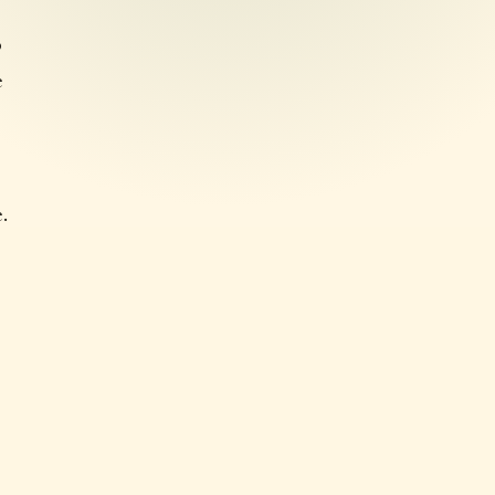
o
e
.