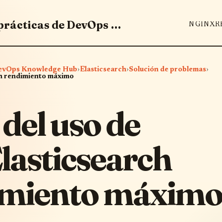
Domina herramientas y mejores prácticas de DevOps - DevOps Knowledge Hub
NGINX
R
 DevOps Knowledge Hub
›
Elasticsearch
›
Solución de problemas
›
un rendimiento máximo
del uso de
lasticsearch
imiento máxim