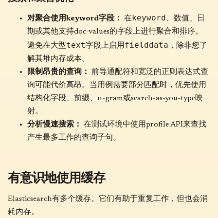
keyword
对聚合使用keyword字段：
在
、数值、日
期或其他支持doc-values的字段上进行聚合和排序。
text
fielddata
避免在大型
字段上启用
，除非您了
解其堆内存成本。
限制昂贵的查询：
前导通配符和宽泛的正则表达式查
询可能代价高昂。当用例需要部分匹配时，优先使用
结构化字段、前缀、n-gram或search-as-you-type映
射。
分析慢速搜索：
在测试环境中使用profile API来查找
产生最多工作的查询子句。
有意识地使用缓存
Elasticsearch有多个缓存。它们有助于重复工作，但也会消
耗内存。