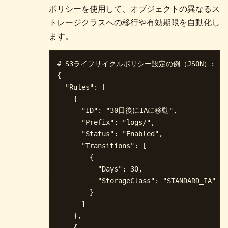
ポリシーを使用して、オブジェクトの異なるス
トレージクラスへの移行や有効期限を自動化し
ます。
# S3ライフサイクルポリシー設定の例（JSON）:

{

  "Rules": [

    {

      "ID": "30日後にIAに移動",

      "Prefix": "logs/",

      "Status": "Enabled",

      "Transitions": [

        {

          "Days": 30,

          "StorageClass": "STANDARD_IA"

        }

      ]

    },

    {
