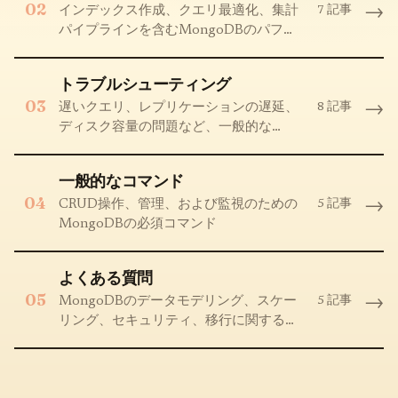
02
→
7 記事
インデックス作成、クエリ最適化、集計
パイプラインを含むMongoDBのパフォ
ーマンスチューニング
トラブルシューティング
03
→
8 記事
遅いクエリ、レプリケーションの遅延、
ディスク容量の問題など、一般的な
MongoDBの問題
一般的なコマンド
04
→
5 記事
CRUD操作、管理、および監視のための
MongoDBの必須コマンド
よくある質問
05
→
5 記事
MongoDBのデータモデリング、スケー
リング、セキュリティ、移行に関する
FAQ