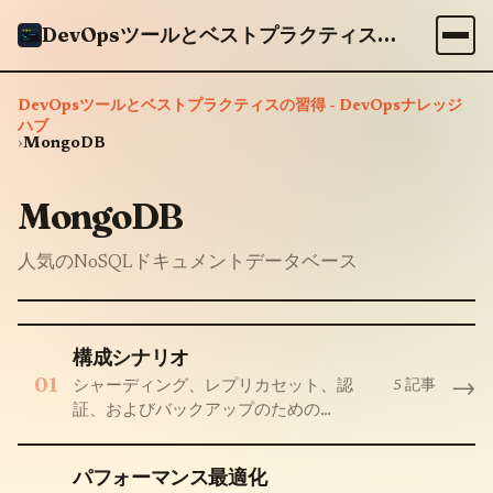
DevOpsツールとベストプラクティスの習得 - DevOpsナレッジハブ
DevOpsツールとベストプラクティスの習得 - DevOpsナレッジ
ハブ
›
MongoDB
MongoDB
人気のNoSQLドキュメントデータベース
構成シナリオ
01
→
5 記事
シャーディング、レプリカセット、認
証、およびバックアップのための
MongoDB構成
パフォーマンス最適化