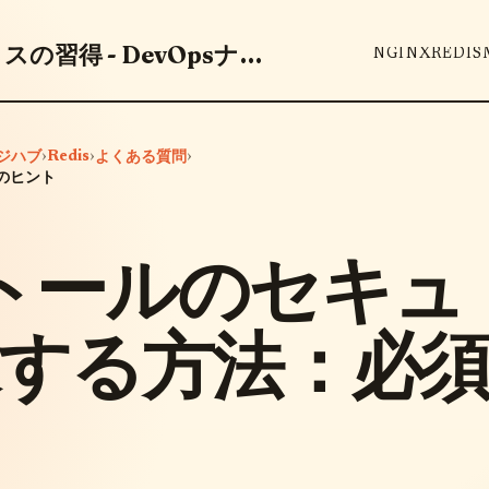
DevOpsツールとベストプラクティスの習得 - DevOpsナレッジハブ
NGINX
REDIS
›
Redis
›
›
ッジハブ
よくある質問
のヒント
ストールのセキュ
する方法：必