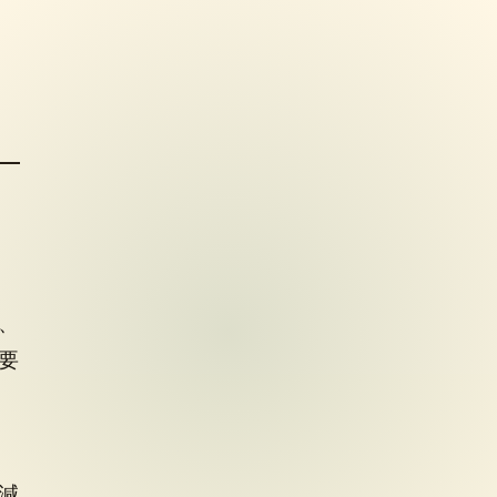
、
要
減