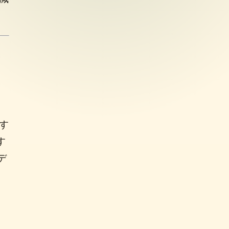
す
す
デ