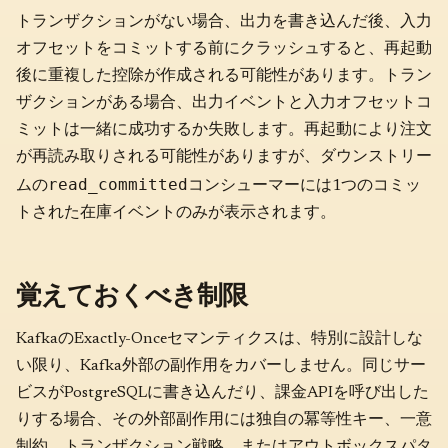
トランザクションがない場合、出力を書き込んだ後、入力
オフセットをコミットする前にクラッシュすると、再起動
後に重複した控除が作成される可能性があります。トラン
ザクションがある場合、出力イベントと入力オフセットコ
ミットは一緒に成功するか失敗します。再起動により注文
が再読み取りされる可能性がありますが、ダウンストリー
read_committed
ムの
コンシューマーには1つのコミッ
トされた在庫イベントのみが表示されます。
覚えておくべき制限
KafkaのExactly-Onceセマンティクスは、特別に設計しな
い限り、Kafka外部の副作用をカバーしません。同じサー
ビスがPostgreSQLに書き込んだり、課金APIを呼び出した
りする場合、その外部副作用には独自の冪等性キー、一意
制約、トランザクション戦略、またはアウトボックスパタ