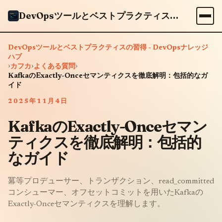
DevOpsツールとベストプラクティスの習得 - DevOpsナレッジハブ
DevOpsツールとベストプラクティスの習得 - DevOpsナレッジ
ハブ
›
›
›
カフカ
よくある質問
KafkaのExactly-Onceセマンティクスを徹底解明：包括的なガ
イド
2025年11月4日
KafkaのExactly-Onceセマン
ティクスを徹底解明：包括的
なガイド
冪等プロデューサー、トランザクション、read_committed
コンシューマー、オフセットコミットを用いたKafkaの
Exactly-Onceセマンティクスを理解します。