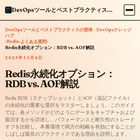
DevOpsツールとベストプラクティスの習得 - DevOpsナレッジハブ
DevOpsツールとベストプラクティスの習得 - DevOpsナレッジ
ハブ
›
Redis
›
›
よくある質問
Redis永続化オプション：RDB vs. AOF解説
2025年11月4日
Redis永続化オプション：
RDB vs. AOF解説
Redis RDB（スナップショット）とAOF（追記ファイル）
の永続化の重要な選択をマスターしましょう。このガイド
では、各メソッドがどのようにデータをキャプチャおよび
復旧するかを詳述し、パフォーマンスと耐久性のトレード
オフを比較し、本番環境で両方の戦略を有効にすることが
しばしば最良のプラクティスである理由を説明します。