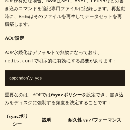
SET
HSET
LPUSH
AOFが有効な場合、Redisは
、
、
などの書
き込みコマンドを追記専用ファイルに記録します。再起動
時に、Redisはそのファイルを再生してデータセットを再
構築します。
AOF設定
AOF永続化はデフォルトで無効になっており、
redis.conf
で明示的に有効にする必要があります：
重要なのは、AOFでは
fsyncポリシー
を設定でき、書き込
みをディスクに強制する頻度を決定することです：
fsyncポリ
説明
耐久性 vs パフォーマンス
シー