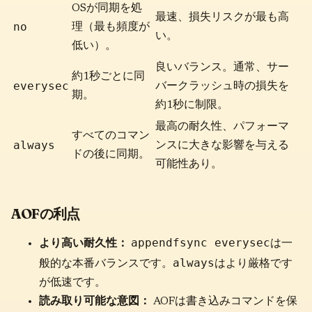
OSが同期を処
最速、損失リスクが最も高
no
理（最も頻度が
い。
低い）。
良いバランス。通常、サー
約1秒ごとに同
everysec
バークラッシュ時の損失を
期。
約1秒に制限。
最高の耐久性、パフォーマ
すべてのコマン
always
ンスに大きな影響を与える
ドの後に同期。
可能性あり。
AOFの利点
appendfsync everysec
より高い耐久性：
は一
always
般的な本番バランスです。
はより厳格です
が低速です。
読み取り可能な意図：
AOFは書き込みコマンドを保