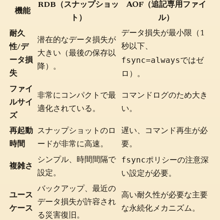
RDB（スナップショッ
AOF（追記専用ファイ
機能
ト）
ル）
データ損失が最小限（1
耐久
潜在的なデータ損失が
秒以下、
性/デ
大きい（最後の保存以
fsync=always
ータ損
ではゼ
降）。
失
ロ）。
ファイ
非常にコンパクトで最
コマンドログのため大き
ルサイ
適化されている。
い。
ズ
再起動
スナップショットのロ
遅い、コマンド再生が必
時間
ードが非常に高速。
要。
fsync
シンプル、時間間隔で
ポリシーの注意深
複雑さ
設定。
い設定が必要。
バックアップ、最近の
ユース
高い耐久性が必要な主要
データ損失が許容され
ケース
な永続化メカニズム。
る災害復旧。