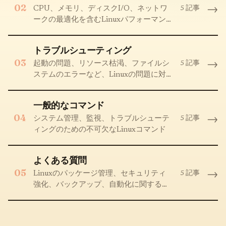
02
→
5 記事
CPU、メモリ、ディスクI/O、ネットワ
ークの最適化を含むLinuxパフォーマン
スチューニング
トラブルシューティング
03
→
5 記事
起動の問題、リソース枯渇、ファイルシ
ステムのエラーなど、Linuxの問題に対
するソリューション
一般的なコマンド
04
→
5 記事
システム管理、監視、トラブルシューテ
ィングのための不可欠なLinuxコマンド
よくある質問
05
→
5 記事
Linuxのパッケージ管理、セキュリティ
強化、バックアップ、自動化に関する
FAQ