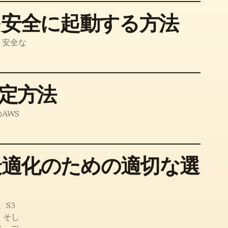
を安全に起動する方法
、安全な
設定方法
AWS
最適化のための適切な選
、S3
性、そし