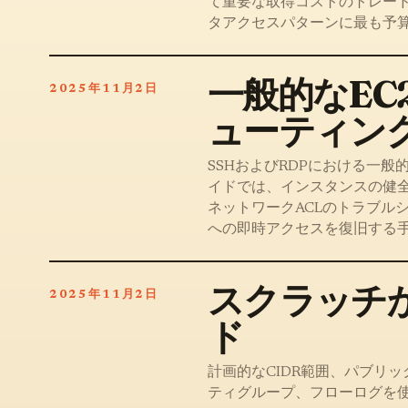
て重要な取得コストのトレー
タアクセスパターンに最も予
一般的なE
2025年11月2日
ューティン
SSHおよびRDPにおける一
イドでは、インスタンスの健
ネットワークACLのトラブル
への即時アクセスを復旧する
スクラッチか
2025年11月2日
ド
計画的なCIDR範囲、パブリ
ティグループ、フローログを使