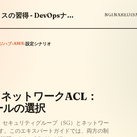
DevOpsツールとベストプラクティスの習得 - DevOpsナレッジハブ
NGINX
REDIS
›
AWS
›
ッジハブ
設定シナリオ
 ネットワークACL：
ールの選択
は、セキュリティグループ（SG）とネットワー
です。このエキスパートガイドでは、両方の制