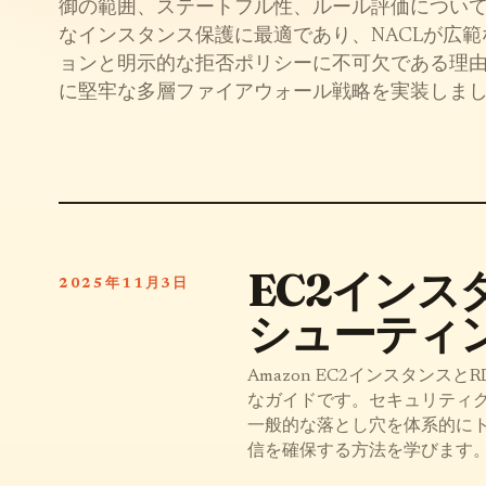
御の範囲、ステートフル性、ルール評価について
なインスタンス保護に最適であり、NACLが広
ョンと明示的な拒否ポリシーに不可欠である理
に堅牢な多層ファイアウォール戦略を実装しま
EC2インス
2025年11月3日
シューティ
Amazon EC2インスタン
なガイドです。セキュリティグ
一般的な落とし穴を体系的に
信を確保する方法を学びます