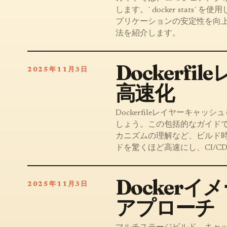
します。`docker stat
プリケーションの安定性を向
法を紹介します。
Docker
2025年11月3日
高速化
Dockerfileレイヤーキャ
しょう。この包括的なガイド
カニズムの理解など、ビルド時
ドを驚くほど高速にし、CI/
Docker
2025年11月3日
アプローチ