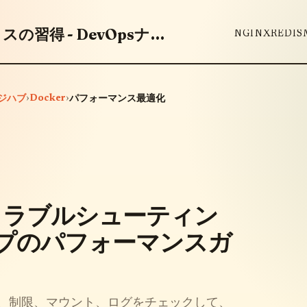
DevOpsツールとベストプラクティスの習得 - DevOpsナレッジハブ
NGINX
REDIS
›
Docker
›
ッジハブ
パフォーマンス最適化
のトラブルシューティン
プのパフォーマンスガ
グ、制限、マウント、ログをチェックして、