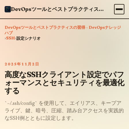
DevOpsツールとベストプラクティスの習得 - DevOpsナレッジハブ
DevOpsツールとベストプラクティスの習得 - DevOpsナレッジ
ハブ
›
SSH
›
設定シナリオ
2025年11月2日
高度なSSHクライアント設定でパフ
ォーマンスとセキュリティを最適化
する
`~/.ssh/config` を使用して、エイリアス、キープア
ライブ、鍵、暗号、圧縮、踏み台アクセスを実践的
なSSH例とともに設定します。