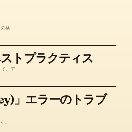
鍵の検
ベストプラクティス
して、ア
lickey)」エラーのトラブ
です。