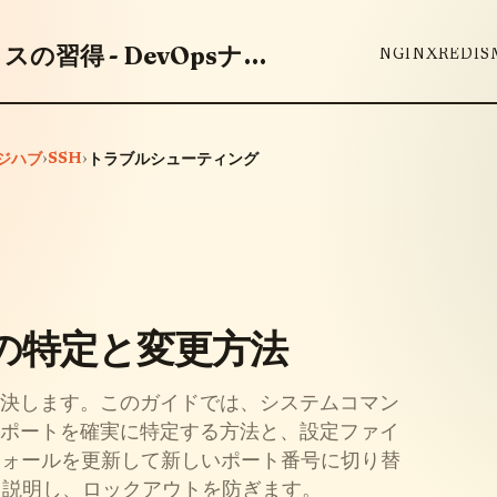
DevOpsツールとベストプラクティスの習得 - DevOpsナレッジハブ
NGINX
REDIS
›
SSH
›
ッジハブ
トラブルシューティング
の特定と変更方法
解決します。このガイドでは、システムコマン
ブなSSHポートを確実に特定する方法と、設定ファイ
ァイアウォールを更新して新しいポート番号に切り替
く説明し、ロックアウトを防ぎます。