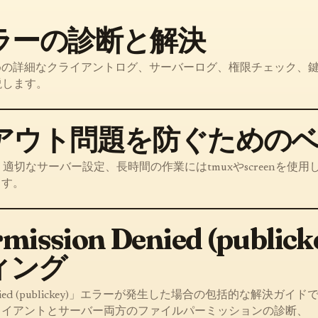
ラーの診断と解決
めの詳細なクライアントログ、サーバーログ、権限チェック、
説します。
ムアウト問題を防ぐための
切なサーバー設定、長時間の作業にはtmuxやscreenを使用
ます。
mission Denied (pub
ィング
Denied (publickey)」エラーが発生した場合の包括的な解決ガイド
ライアントとサーバー両方のファイルパーミッションの診断、