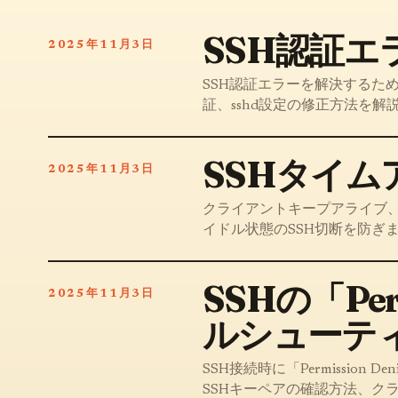
SSH認証エ
2025年11月3日
SSH認証エラーを解決するた
証、sshd設定の修正方法を解
SSHタイ
2025年11月3日
クライアントキープアライブ、適
イドル状態のSSH切断を防ぎ
SSHの「Per
2025年11月3日
ルシューテ
SSH接続時に「Permission 
SSHキーペアの確認方法、ク