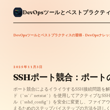
DevOpsツールとベストプラクティスの習得 - DevOpsナレ
2025年11月3日
SSHポート競合：ポート
ポート競合によるイライラするSSH接続問題を
ド（`ss`/`netstat`）を使用してアクティ
ル（`sshd_config`）を安全に変更し、フ
えるためのステップバイステップの方法を詳し