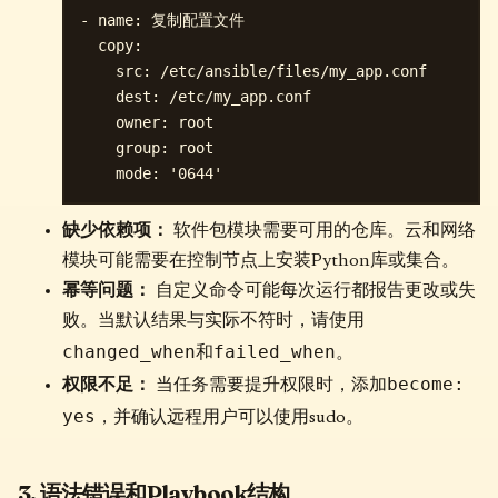
- name: 复制配置文件

  copy:

    src: /etc/ansible/files/my_app.conf

    dest: /etc/my_app.conf

    owner: root

    group: root

缺少依赖项：
软件包模块需要可用的仓库。云和网络
模块可能需要在控制节点上安装Python库或集合。
幂等问题：
自定义命令可能每次运行都报告更改或失
败。当默认结果与实际不符时，请使用
changed_when
failed_when
和
。
become:
权限不足：
当任务需要提升权限时，添加
yes
，并确认远程用户可以使用sudo。
3. 语法错误和Playbook结构