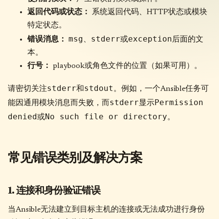
返回代码或状态：
系统返回代码、HTTP状态或模块
特定状态。
msg
stderr
exception
错误消息：
、
或
后面的文
本。
行号：
playbook或角色文件的位置（如果可用）。
stderr
stdout
请密切关注
和
。例如，一个Ansible任务可
stderr
Permission
能因通用模块消息而失败，而
显示
denied
No such file or directory
或
。
常见错误类别及解决方案
1. 连接和身份验证错误
当Ansible无法建立到目标主机的连接或无法成功进行身份