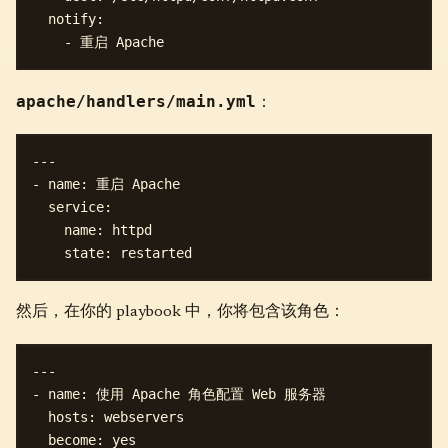
  notify:

apache/handlers/main.yml
：
---

- name: 重启 Apache

  service:

    name: httpd

然后，在你的 playbook 中，你将包含该角色：
---

- name: 使用 Apache 角色配置 Web 服务器

  hosts: webservers

  become: yes
