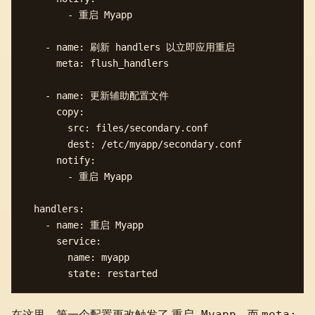
        - 重启 Myapp

    - name: 刷新 handlers 以立即应用重启

      meta: flush_handlers

    - name: 更新辅助配置文件

      copy:

        src: files/secondary.conf

        dest: /etc/myapp/secondary.conf

      notify:

        - 重启 Myapp

  handlers:

    - name: 重启 Myapp

      service:

        name: myapp

重启 Myapp
meta: