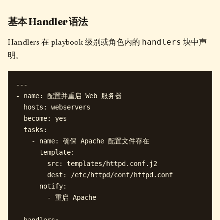
基本 Handler 语法
handlers
Handlers 在 playbook 级别或角色内的
块中声
明。
---

- name: 配置并重启 Web 服务器

  hosts: webservers

  become: yes

  tasks:

    - name: 确保 Apache 配置文件存在

      template:

        src: templates/httpd.conf.j2

        dest: /etc/httpd/conf/httpd.conf

      notify:

        - 重启 Apache
