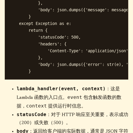
            },

            'body': json.dumps({'message': message})

        }

    except Exception as e:

        return {

            'statusCode': 500,

            'headers': {

                'Content-Type': 'application/json'

            },

            'body': json.dumps({'error': str(e), 
lambda_handler(event, context)
：这是
event
Lambda 函数的入口点。
包含触发函数的数
context
据，
提供运行时信息。
statusCode
：对于 HTTP 响应至关重要，表示成功
（200）或失败（500）。
body
：返回给客户端的实际数据，通常是 JSON 字符