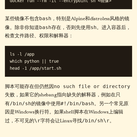
bash
某些镜像不包含
，特别是Alpine和distroless风格的镜
bash
sh
像。除非你知道
存在，否则先使用
。进入容器后，
检查文件路径、权限和解释器：
ls -l /app

which python || true

no such file or directory
脚本可能存在但仍然因
失败，如果它的shebang指向缺失的解释器，例如在只
/bin/sh
#!/bin/bash
有
的镜像中使用
。另一个常见原
因是Windows换行符。如果shell脚本在Windows上编辑
\r
/bin/sh\r
过，不可见的
字符会让Linux寻找
。