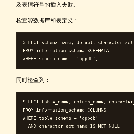
及表情符号的插入失败。
检查源数据库和表定义：
SELECT schema_name, default_character_set
FROM information_schema.SCHEMATA

同时检查列：
SELECT table_name, column_name, character
FROM information_schema.COLUMNS

WHERE table_schema = 'appdb'
