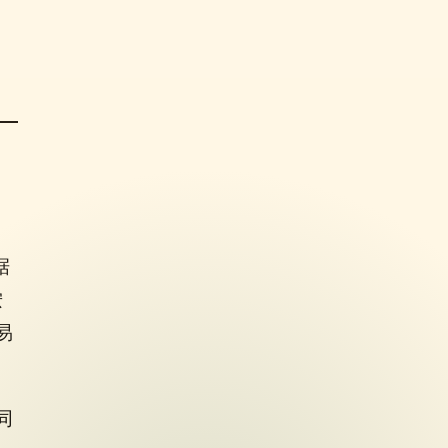
据
按
易
同