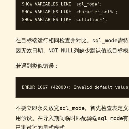
SHOW VARIABLES LIKE 'sql_mode';

SHOW VARIABLES LIKE 'character_set%';

sql_mode
在目标端运行相同检查并对比。
需特
NOT NULL
因无效日期、
列缺少默认值或目标模
若遇到类似错误：
sql_mode
不要立即永久放宽
。首先检查表定义
sql_mode
用假设。在导入期间临时匹配源端
有
已测试过的显式模式。