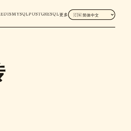
LANGUAGE
REDIS
MYSQL
POSTGRESQL
更多
传