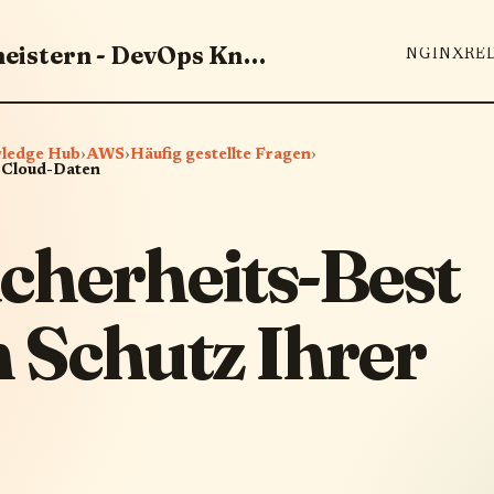
DevOps-Tools & Best Practices meistern - DevOps Knowledge Hub
NGINX
RE
wledge Hub
›
AWS
›
Häufig gestellte Fragen
›
r Cloud-Daten
cherheits-Best
 Schutz Ihrer