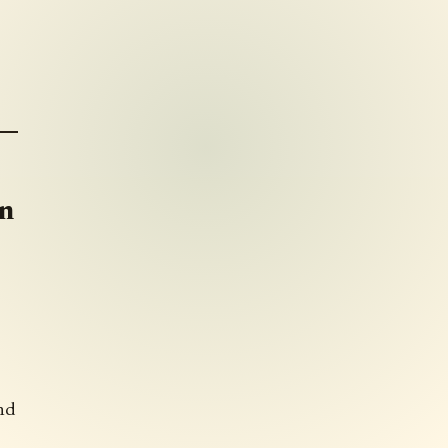
en
nd