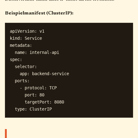
Beispielmanifest (ClusterIP):
apiVersion: v1

kind: Service

metadata:

  name: internal-api

spec:

  selector:

    app: backend-service

  ports:

    - protocol: TCP

      port: 80

      targetPort: 8080
