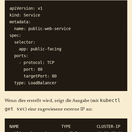
apiVersion: v1

kind: Service

metadata:

  name: public-web-service

spec:

  selector:

    app: public-facing

  ports:

    - protocol: TCP

      port: 80

      targetPort: 80

kubectl
Wenn dies erstellt wird, zeigt die Ausgabe (mit
get svc
) eine zugewiesene externe IP an:
NAME                  TYPE           CLUSTER-IP    E