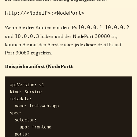
http://<NodeIP>:<NodePort>
10.0.0.1
10.0.0.2
Wenn Sie drei Knoten mit den IPs
,
10.0.0.3
30080
und
haben und der NodePort
ist,
können Sie auf den Service über jede dieser drei IPs auf
Port 30080 zugreifen.
Beispielmanifest (NodePort):
apiVersion: v1

kind: Service

metadata:

  name: test-web-app

spec:

  selector:

    app: frontend

  ports:
