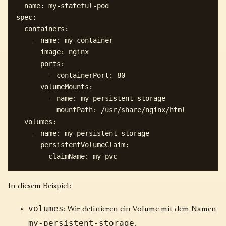
  name: my-stateful-pod

spec:

  containers:

    - name: my-container

      image: nginx

      ports:

        - containerPort: 80

      volumeMounts:

        - name: my-persistent-storage

          mountPath: /usr/share/nginx/html

  volumes:

    - name: my-persistent-storage

      persistentVolumeClaim:

In diesem Beispiel:
volumes
: Wir definieren ein Volume mit dem Namen
my-persistent-storage
.