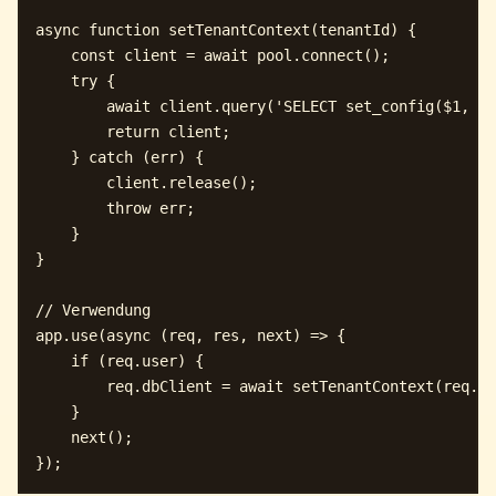
async function setTenantContext(tenantId) {

    const client = await pool.connect();

    try {

        await client.query('SELECT set_config($1, $2
        return client;

    } catch (err) {

        client.release();

        throw err;

    }

}

// Verwendung

app.use(async (req, res, next) => {

    if (req.user) {

        req.dbClient = await setTenantContext(req.us
    }

    next();
