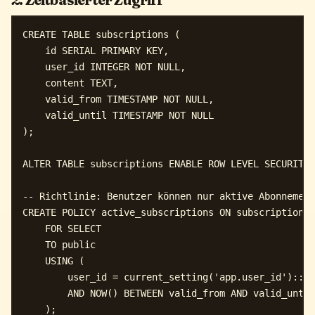
CREATE TABLE subscriptions (

    id SERIAL PRIMARY KEY,

    user_id INTEGER NOT NULL,

    content TEXT,

    valid_from TIMESTAMP NOT NULL,

    valid_until TIMESTAMP NOT NULL

);

ALTER TABLE subscriptions ENABLE ROW LEVEL SECURITY;

-- Richtlinie: Benutzer können nur aktive Abonnement
CREATE POLICY active_subscriptions ON subscriptions

    FOR SELECT

    TO public

    USING (

        user_id = current_setting('app.user_id')::IN
        AND NOW() BETWEEN valid_from AND valid_until
