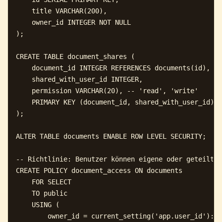
    title VARCHAR(200),

    owner_id INTEGER NOT NULL

);

CREATE TABLE document_shares (

    document_id INTEGER REFERENCES documents(id),

    shared_with_user_id INTEGER,

    permission VARCHAR(20), -- 'read', 'write'

    PRIMARY KEY (document_id, shared_with_user_id)

);

ALTER TABLE documents ENABLE ROW LEVEL SECURITY;

-- Richtlinie: Benutzer können eigene oder geteilte 
CREATE POLICY document_access ON documents

    FOR SELECT

    TO public

    USING (

        owner_id = current_setting('app.user_id')::I