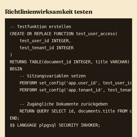
Richtlinienwirksamkeit testen
-- Testfunktion erstellen

CREATE OR REPLACE FUNCTION test_user_access(

    test_user_id INTEGER,

    test_tenant_id INTEGER

)

RETURNS TABLE(document_id INTEGER, title VARCHAR) AS
BEGIN

    -- Sitzungsvariablen setzen

    PERFORM set_config('app.user_id', test_user_id::
    PERFORM set_config('app.tenant_id', test_tenant_
    -- Zugängliche Dokumente zurückgeben

    RETURN QUERY SELECT id, documents.title FROM doc
END;

$$ LANGUAGE plpgsql SECURITY INVOKER;
