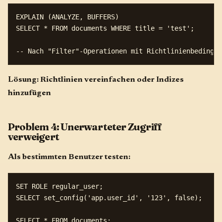
EXPLAIN (ANALYZE, BUFFERS) 

SELECT * FROM documents WHERE title = 'test';

Lösung: Richtlinien vereinfachen oder Indizes
hinzufügen
Problem 4: Unerwarteter Zugriff
verweigert
Als bestimmten Benutzer testen:
SET ROLE regular_user;

SELECT set_config('app.user_id', '123', false);

SELECT * FROM documents;
