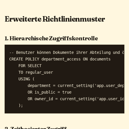
Erweiterte Richtlinienmuster
1. Hierarchische Zugriffskontrolle
-- Benutzer können Dokumente ihrer Abteilung und öff
CREATE POLICY department_access ON documents

    FOR SELECT

    TO regular_user

    USING (

        department = current_setting('app.user_depar
        OR is_public = true

        OR owner_id = current_setting('app.user_id')
2. Zeitbasierter Zugriff