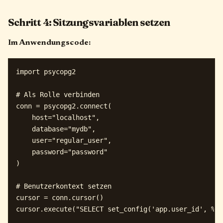
Schritt 4: Sitzungsvariablen setzen
Im Anwendungscode:
import psycopg2

# Als Rolle verbinden

conn = psycopg2.connect(

    host="localhost",

    database="mydb",

    user="regular_user",

    password="password"

)

# Benutzerkontext setzen

cursor = conn.cursor()

cursor.execute("SELECT set_config('app.user_id', %s,