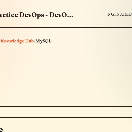
Padroneggia strumenti e best practice DevOps - DevOps Knowledge Hub
NGINX
RED
ps Knowledge Hub
›
MySQL
e