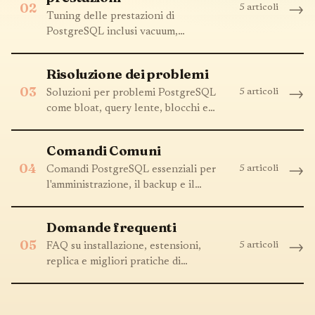
02
5 articoli
→
Tuning delle prestazioni di
PostgreSQL inclusi vacuum,
indicizzazione, ottimizzazione delle
query e connection pooling
Risoluzione dei problemi
03
5 articoli
→
Soluzioni per problemi PostgreSQL
come bloat, query lente, blocchi e
problemi WAL
Comandi Comuni
04
5 articoli
→
Comandi PostgreSQL essenziali per
l'amministrazione, il backup e il
monitoraggio del database
Domande frequenti
05
5 articoli
→
FAQ su installazione, estensioni,
replica e migliori pratiche di
PostgreSQL