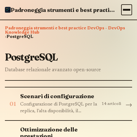
Padroneggia strumenti e best practice DevOps - DevOps Knowledge Hub
Padroneggia strumenti e best practice DevOps - DevOps
Knowledge Hub
›
PostgreSQL
PostgreSQL
Database relazionale avanzato open-source
Scenari di configurazione
01
14 articoli
→
Configurazione di PostgreSQL per la
replica, l'alta disponibilità, il
partizionamento e la sicurezza
Ottimizzazione delle
prestazioni