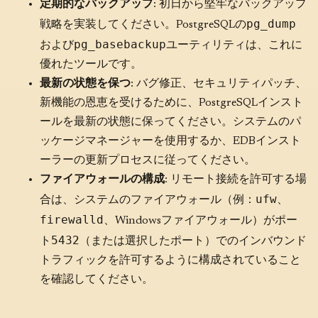
定期的なバックアップ
: 初日から堅牢なバックアップ
pg_dump
戦略を実装してください。PostgreSQLの
pg_basebackup
および
ユーティリティは、これに
優れたツールです。
最新の状態を保つ
: バグ修正、セキュリティパッチ、
新機能の恩恵を受けるために、PostgreSQLインスト
ールを最新の状態に保ってください。システムのパ
ッケージマネージャーを使用するか、EDBインスト
ーラーの更新プロセスに従ってください。
ファイアウォールの構成
: リモート接続を許可する場
ufw
合は、システムのファイアウォール（例：
、
firewalld
、Windowsファイアウォール）がポー
5432
ト
（または選択したポート）でのインバウンド
トラフィックを許可するように構成されていること
を確認してください。