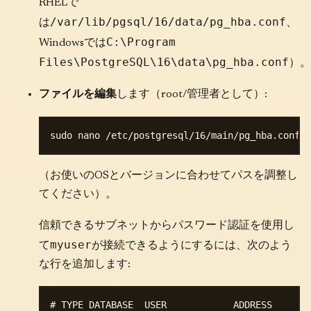
RHELで
/var/lib/pgsql/16/data/pg_hba.conf
は
、
C:\Program
Windowsでは
Files\PostgreSQL\16\data\pg_hba.conf
）。
ファイルを編集
します（root/管理者として）:
（お使いのOSとバージョンに合わせてパスを調整し
てください）。
信頼できるサブネットからパスワード認証を使用し
myuser
て
が接続できるようにするには、次のよう
な行を追加します:
# TYPE DATABASE  USER            ADDRESS       