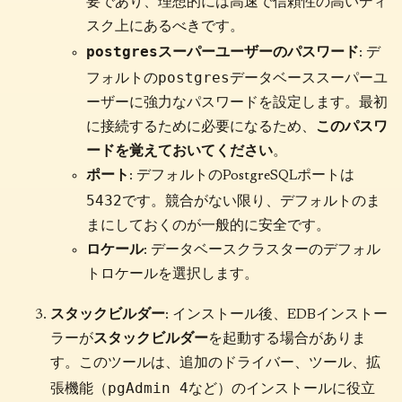
要であり、理想的には高速で信頼性の高いディ
スク上にあるべきです。
postgres
スーパーユーザーのパスワード
: デ
postgres
フォルトの
データベーススーパーユ
ーザーに強力なパスワードを設定します。最初
に接続するために必要になるため、
このパスワ
ードを覚えておいてください
。
ポート
: デフォルトのPostgreSQLポートは
5432
です。競合がない限り、デフォルトのま
まにしておくのが一般的に安全です。
ロケール
: データベースクラスターのデフォル
トロケールを選択します。
スタックビルダー
: インストール後、EDBインストー
ラーが
スタックビルダー
を起動する場合がありま
す。このツールは、追加のドライバー、ツール、拡
pgAdmin 4
張機能（
など）のインストールに役立