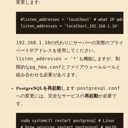
変更します:
#listen_addresses = 'localhost' # what IP addre
192.168.1.10
の代わりにサーバーの実際のプライ
ベートIPアドレスを使用してください。
listen_addresses = '*'
も機能しますが、制
pg_hba.conf
限的な
とファイアウォールルールと
組み合わせる必要があります。
postgresql.conf
PostgreSQLを再起動
します:
への変更には、完全なサービスの
再起動
が必要で
す。
sudo systemctl restart postgresql # Linux

# brew services restart postgresql # macOS
