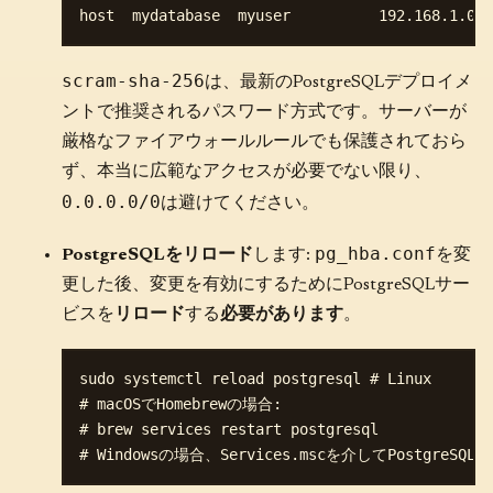
scram-sha-256
は、最新のPostgreSQLデプロイメ
ントで推奨されるパスワード方式です。サーバーが
厳格なファイアウォールルールでも保護されておら
ず、本当に広範なアクセスが必要でない限り、
0.0.0.0/0
は避けてください。
pg_hba.conf
PostgreSQLをリロード
します:
を変
更した後、変更を有効にするためにPostgreSQLサー
ビスを
リロード
する
必要があります
。
sudo systemctl reload postgresql # Linux

# macOSでHomebrewの場合:

# brew services restart postgresql
