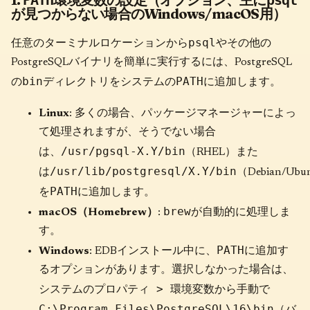
PATH
psql
が見つからない場合のWindows/macOS用）
psql
任意のターミナルロケーションから
やその他の
PostgreSQLバイナリを簡単に実行するには、PostgreSQL
bin
PATH
の
ディレクトリをシステムの
に追加します。
Linux
: 多くの場合、パッケージマネージャーによっ
て処理されますが、そうでない場合
/usr/pgsql-X.Y/bin
は、
（RHEL）また
/usr/lib/postgresql/X.Y/bin
は
（Debian/Ubu
PATH
を
に追加します。
brew
macOS（Homebrew）
:
が自動的に処理しま
す。
PATH
Windows
: EDBインストール中に、
に追加す
るオプションがあります。選択しなかった場合は、
システムのプロパティ > 環境変数
から手動で
C:\Program Files\PostgreSQL\16\bin
（バ