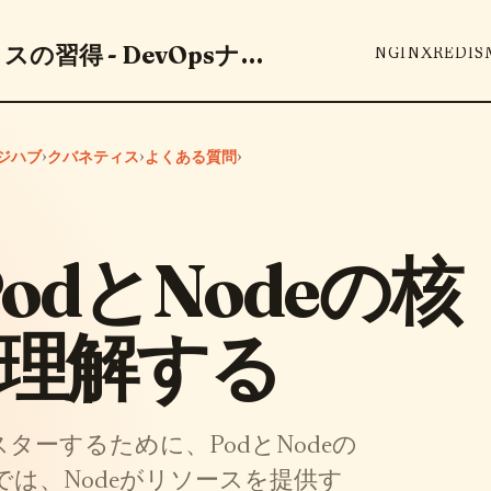
DevOpsツールとベストプラクティスの習得 - DevOpsナレッジハブ
NGINX
REDIS
›
›
›
ッジハブ
クバネティス
よくある質問
 PodとNodeの核
理解する
マスターするために、PodとNodeの
は、Nodeがリソースを提供す