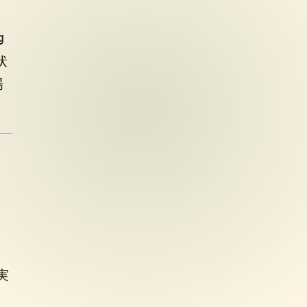
g
状
場
。
実