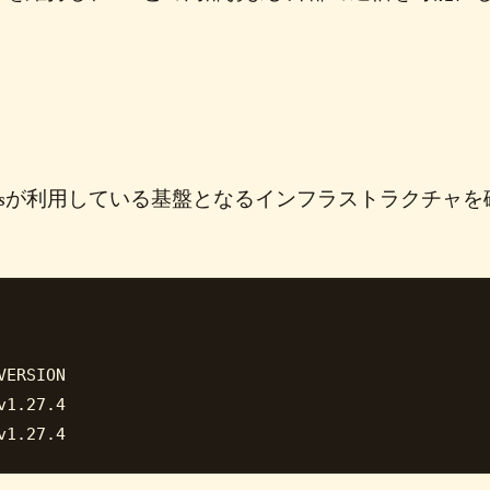
netesが利用している基盤となるインフラストラクチャを
ERSION

1.27.4
