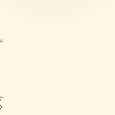
ト
sを
計
の