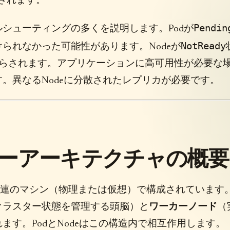
行されます。
Pendin
シューティングの多くを説明します。Podが
NotReady
見つけられなかった可能性があります。Nodeが
さらされます。アプリケーションに高可用性が必要な
。異なるNodeに分散されたレプリカが必要です。
ラスターアーキテクチャの概要
する一連のマシン（物理または仮想）で構成されています
クラスター状態を管理する頭脳）と
ワーカーノード
（
す。PodとNodeはこの構造内で相互作用します。