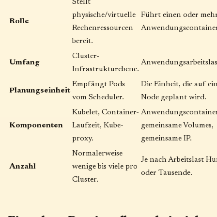
Stellt
physische/virtuelle
Führt einen oder meh
Rolle
Rechenressourcen
Anwendungscontainer
bereit.
Cluster-
Umfang
Anwendungsarbeitslas
Infrastrukturebene.
Empfängt Pods
Die Einheit, die auf ei
Planungseinheit
vom Scheduler.
Node geplant wird.
Kubelet, Container-
Anwendungscontainer
Komponenten
Laufzeit, Kube-
gemeinsame Volumes,
proxy.
gemeinsame IP.
Normalerweise
Je nach Arbeitslast H
Anzahl
wenige bis viele pro
oder Tausende.
Cluster.