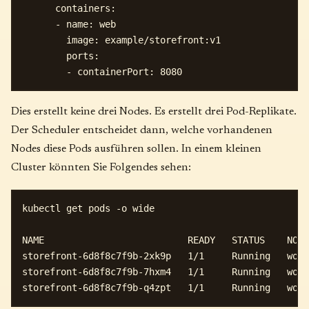
      containers:

      - name: web

        image: example/storefront:v1

        ports:

Dies erstellt keine drei Nodes. Es erstellt drei Pod-Replikate.
Der Scheduler entscheidet dann, welche vorhandenen
Nodes diese Pods ausführen sollen. In einem kleinen
Cluster könnten Sie Folgendes sehen:
kubectl get pods -o wide

NAME                          READY   STATUS    NODE

storefront-6d8f8c7f9b-2xk9p   1/1     Running   work
storefront-6d8f8c7f9b-7hxm4   1/1     Running   work