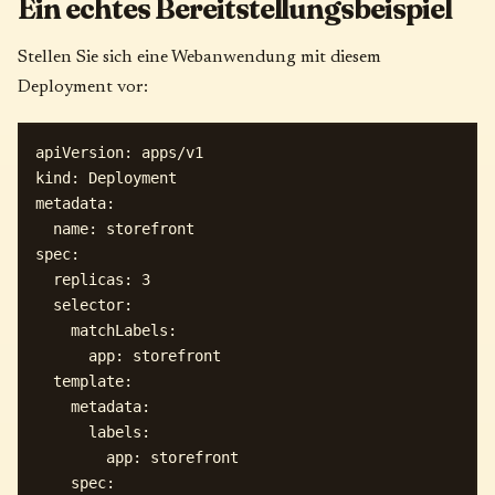
Ein echtes Bereitstellungsbeispiel
Stellen Sie sich eine Webanwendung mit diesem
Deployment vor:
apiVersion: apps/v1

kind: Deployment

metadata:

  name: storefront

spec:

  replicas: 3

  selector:

    matchLabels:

      app: storefront

  template:

    metadata:

      labels:

        app: storefront

    spec:
