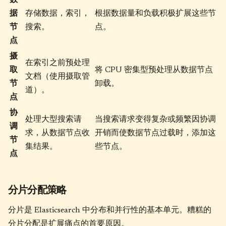
数
据
存储数据，索引，
根据数据量和负载积极扩展这些节
节
搜索。
点。
点
摄
在索引之前预处理
取
将 CPU 密集型预处理从数据节点
文档（使用摄取管
节
卸载。
道）。
点
协
处理大型搜索请
当搜索请求变得复杂或频繁因协调
调
求，从数据节点收
开销而使数据节点过载时，添加这
节
集结果。
些节点。
点
分片分配策略
分片是 Elasticsearch 中分布和并行性的基本单元。糟糕的
分片分配是扩展痛点的首要原因。