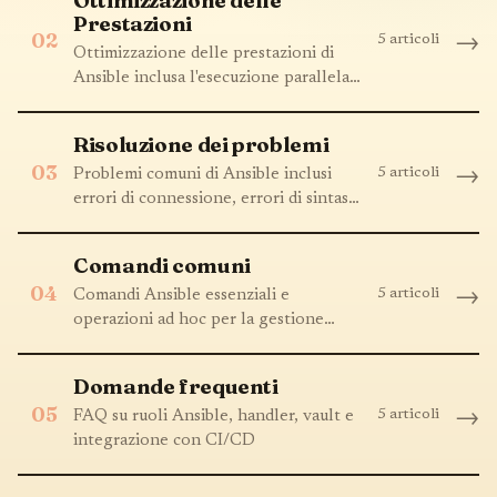
Ottimizzazione delle
Prestazioni
02
5 articoli
→
Ottimizzazione delle prestazioni di
Ansible inclusa l'esecuzione parallela,
la memorizzazione nella cache dei
fatti e l'ottimizzazione della
Risoluzione dei problemi
connessione
03
5 articoli
→
Problemi comuni di Ansible inclusi
errori di connessione, errori di sintassi
e problemi dei moduli
Comandi comuni
04
5 articoli
→
Comandi Ansible essenziali e
operazioni ad hoc per la gestione
della configurazione
Domande frequenti
05
5 articoli
→
FAQ su ruoli Ansible, handler, vault e
integrazione con CI/CD