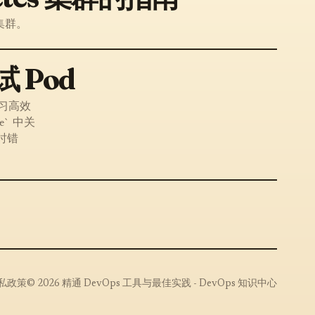
 集群。
试 Pod
。学习高效
e` 中关
时错
私政策
© 2026 精通 DevOps 工具与最佳实践 - DevOps 知识中心