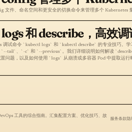
config 文件、命名空间和更安全的切换命令来管理多个 Kubernetes
l logs 和 describe，高效调
试命令 `kubectl logs` 和 `kubectl describe` 的专业技巧
ail`、`-c` 和 `--previous`。我们详细说明如何解读 `describ
问题，以及如何使用 `logs` 从崩溃或多容器 Pod 中提取运行
数十种核心 DevOps 工具的综合指南。汇集配置方案、优化技巧、故
服务条款
隐